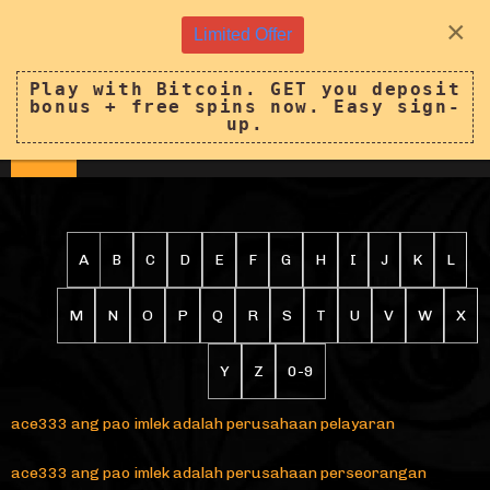
×
Limited Offer
Play with Bitcoin. GET you deposit
bonus + free spins now. Easy sign-
up.
A
B
C
D
E
F
G
H
I
J
K
L
M
N
O
P
Q
R
S
T
U
V
W
X
Y
Z
0-9
ace333 ang pao imlek adalah perusahaan pelayaran
ace333 ang pao imlek adalah perusahaan perseorangan