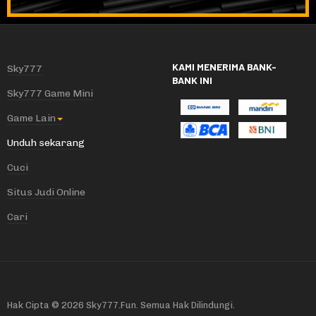
KAMI MENERIMA BANK-
Sky777
BANK INI
Sky777 Game Mini
Game Lain
Unduh sekarang
Cuci
Situs Judi Online
Cari
Hak Cipta © 2026 Sky777.Fun. Semua Hak Dilindungi.