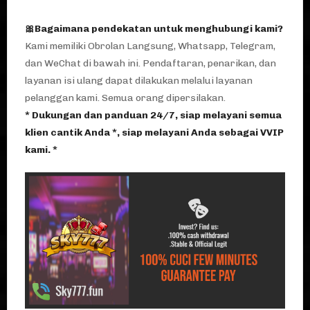
🎀Bagaimana pendekatan untuk menghubungi kami?
Kami memiliki Obrolan Langsung, Whatsapp, Telegram,
dan WeChat di bawah ini. Pendaftaran, penarikan, dan
layanan isi ulang dapat dilakukan melalui layanan
pelanggan kami. Semua orang dipersilakan.
* Dukungan dan panduan 24/7, siap melayani semua
klien cantik Anda *, siap melayani Anda sebagai VVIP
kami. *