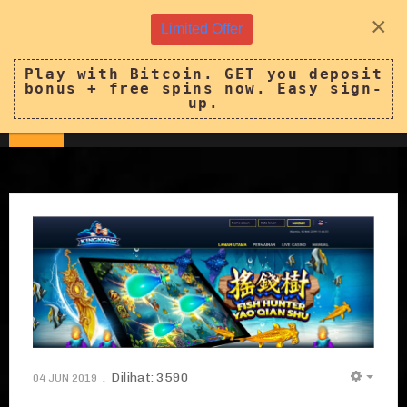
×
Limited Offer
Play with Bitcoin. GET you deposit
bonus + free spins now. Easy sign-
up.
Dilihat: 3590
04 JUN 2019
EMPT