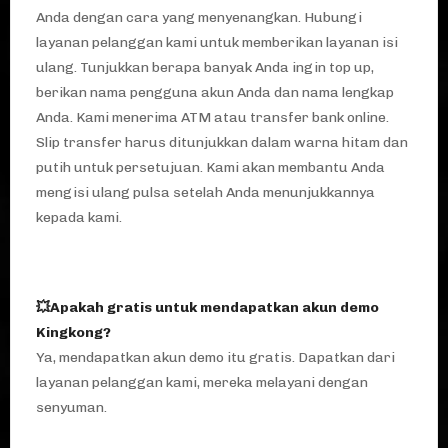
Anda dengan cara yang menyenangkan. Hubungi
layanan pelanggan kami untuk memberikan layanan isi
ulang. Tunjukkan berapa banyak Anda ingin top up,
berikan nama pengguna akun Anda dan nama lengkap
Anda. Kami menerima ATM atau transfer bank online.
Slip transfer harus ditunjukkan dalam warna hitam dan
putih untuk persetujuan. Kami akan membantu Anda
mengisi ulang pulsa setelah Anda menunjukkannya
kepada kami.
💥Apakah gratis untuk mendapatkan akun demo
Kingkong?
Ya, mendapatkan akun demo itu gratis. Dapatkan dari
layanan pelanggan kami, mereka melayani dengan
senyuman.