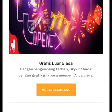
Grafis Luar Biasa
Dengan pengembang terbaik, Sky777 hadir
dengan grafik gila yang memberi Anda visual
MULAI SEKARANG