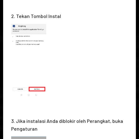
2. Tekan Tombol Instal
3. Jika instalasi Anda diblokir oleh Perangkat, buka
Pengaturan