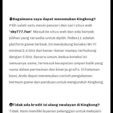
🚊Bagaimana saya dapat menemukan Kingkong?
Pilih salah satu mesin pencari dan cari situs web
"
sky777.fun
". Masuk ke situs web dan ada banyak
pilihan yang tersedia untuk dipilih. Rollex11 adalah
platform game terbaik. Ini mendukung koneksi Wi-Fi
minimal 2,4 GHz dan benar-benar mampu terhubung
dengan 5 GHz. Secara umum, kedua koneksi ini
semuanya sama, termasuk kecepatan umpan balik yang
sama dalam permainan dan kinerja grafis. Di halaman
kami, Anda dapat menemukan contoh pengalaman
bermain game dan panduan untuk mengunduh Kingkong.
🚇Tidak ada kredit isi ulang swalayan di Kingkong?
Tidak. Kami memiliki layanan pelanggan untuk melayani