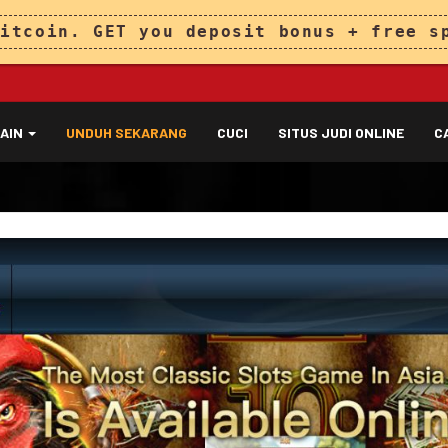
Bitcoin. GET you deposit bonus + free s
LAIN
UNDUH SEKARANG
CUCI
SITUS JUDI ONLINE
C