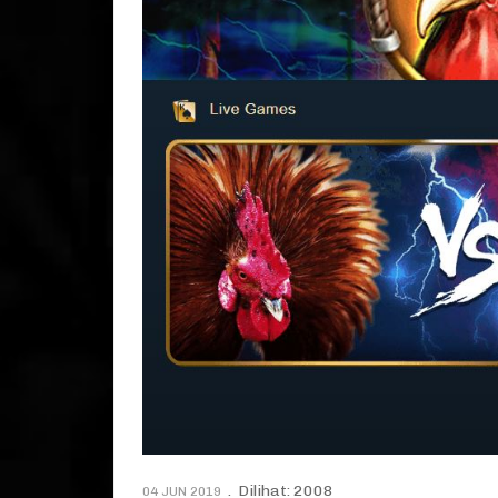
Dilihat: 2008
04 JUN 2019