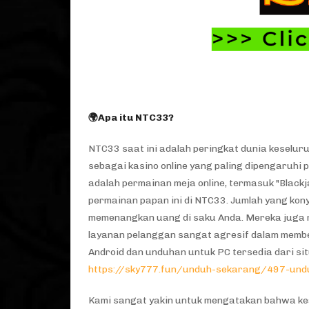
🌍Apa itu NTC33?
NTC33 saat ini adalah peringkat dunia keseluruh
sebagai kasino online yang paling dipengaruhi
adalah permainan meja online, termasuk "Blackja
permainan papan ini di NTC33. Jumlah yang kon
memenangkan uang di saku Anda. Mereka juga 
layanan pelanggan sangat agresif dalam membe
Android dan unduhan untuk PC tersedia dari s
https://sky777.fun/unduh-sekarang/497-undu
Kami sangat yakin untuk mengatakan bahwa kea