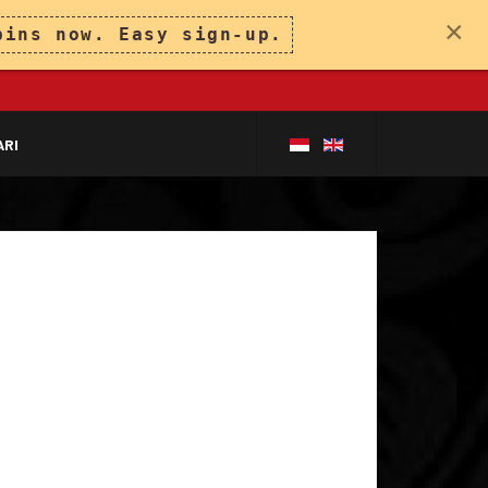
×
pins now. Easy sign-up.
ARI