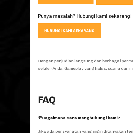
Punya masalah? Hubungi kami sekarang!
HUBUNGI KAMI SEKARANG
Dengan perjudian langsung dan berbagai permai
seluler Anda. Gameplay yang halus, suara dan m
FAQ
🚥Bagaimana cara menghubungi kami?
Jika ada persyaratan yang ingin ditanyakan ten