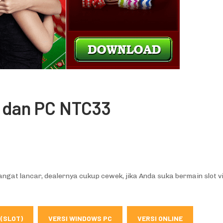
d dan PC NTC33
at lancar, dealernya cukup cewek, jika Anda suka bermain slot vide
 (SLOT)
VERSI WINDOWS PC
VERSI ONLINE