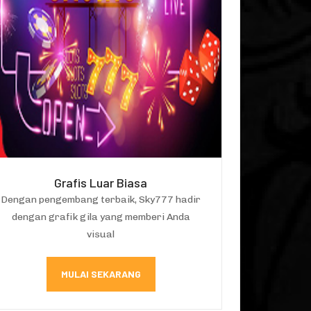
Grafis Luar Biasa
Dengan pengembang terbaik, Sky777 hadir
dengan grafik gila yang memberi Anda
visual
MULAI SEKARANG