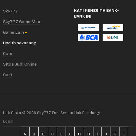
KAMI MENERIMA BANK-
Sky777
BANK INI
Sky777 Game Mini
Game Lain
Unduh sekarang
Cuci
Situs Judi Online
Cari
Hak Cipta © 2026 Sky777.Fun. Semua Hak Dilindungi.
Login
A
B
C
D
E
F
G
H
I
J
K
L