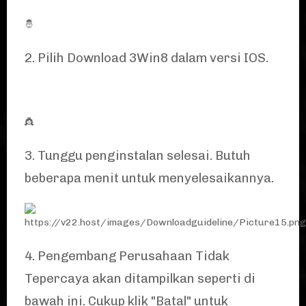
🤴
2. Pilih Download 3Win8 dalam versi IOS.
👸
3. Tunggu penginstalan selesai. Butuh
beberapa menit untuk menyelesaikannya.
4. Pengembang Perusahaan Tidak
Tepercaya akan ditampilkan seperti di
bawah ini. Cukup klik "Batal" untuk