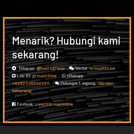
Menarik? Hubungi kami
sekarang!
@live22group
Group22Live
Telegram:
Wechat:
group22live
Line ID:
Whatsapp:
+6282350042265
Obrolan
Dukungan Langsung:
Sekarang
Live22GroupOnline
Facebook: