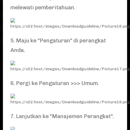
melewati pemberitahuan.
5. Maju ke "Pengaturan" di perangkat
Anda.
6. Pergi ke Pengaturan >>> Umum.
7. Lanjutkan ke "Manajemen Perangkat".