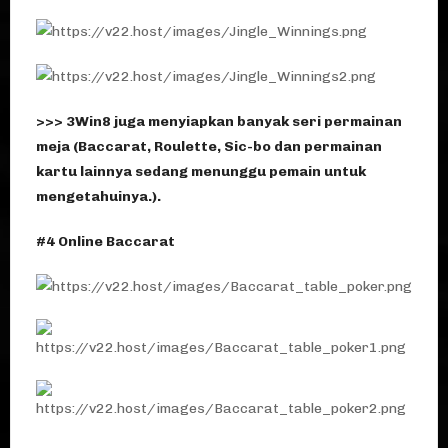
>>> 3Win8 juga menyiapkan banyak seri permainan
meja (Baccarat, Roulette, Sic-bo dan permainan
kartu lainnya sedang menunggu pemain untuk
mengetahuinya.).
#4 Online Baccarat