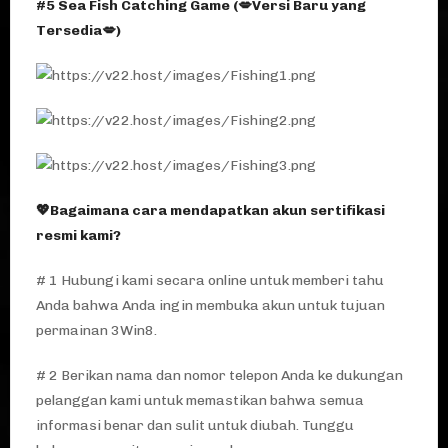
#5 Sea Fish Catching Game (💋Versi Baru yang
Tersedia💋)
💖Bagaimana cara mendapatkan akun sertifikasi
resmi kami?
# 1 Hubungi kami secara online untuk memberi tahu
Anda bahwa Anda ingin membuka akun untuk tujuan
permainan 3Win8.
# 2 Berikan nama dan nomor telepon Anda ke dukungan
pelanggan kami untuk memastikan bahwa semua
informasi benar dan sulit untuk diubah. Tunggu