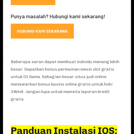
Punya masalah? Hubungi kami sekarang!
HUBUNGI KAMI SEKARANG
Beberapa saran dapat membuat individu menang lebih
besar. Dapatkan bonus permainan mesin slot gratis
untuk ID Game. Sebagian besar situs judi online
menawarkan bonus kasino online gratis untuk hobi
3Win8. Jangan lupa untuk meminta laporan kredit
gratis.
Panduan Instalasi IOS: