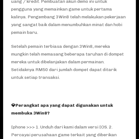
uang / kredit. Pembuatan akun demo ini untuk
pengguna yang memainkan game untuk pertama
kalinya. Pengembang 3Win8 telah melakukan pekerjaan
yang sangat baik dalam menumbuhkan minat dan hobi
pemain baru.
Setelah pemain terbiasa dengan 3Win8, mereka
mungkin telah memasang beberapa taruhan di dompet
mereka untuk dibelanjakan dalam permainan.
Setidaknya RM50 dari jumlah dompet dapat ditarik
untuk setiap transaksi.
💎Perangkat apa yang dapat digunakan untuk
membuka 3Win8?
Iphone >>> 1. Unduh dari kami dalam versi IOS. 2.
Percayai perusahaan game terkait yang diberikan