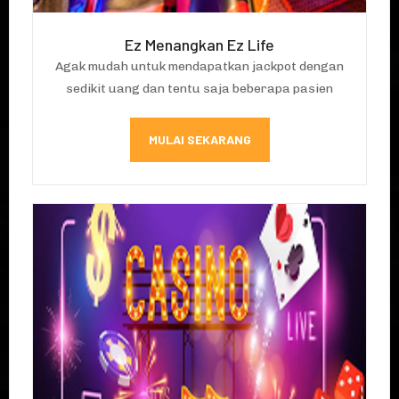
Ez Menangkan Ez Life
Agak mudah untuk mendapatkan jackpot dengan
sedikit uang dan tentu saja beberapa pasien
MULAI SEKARANG