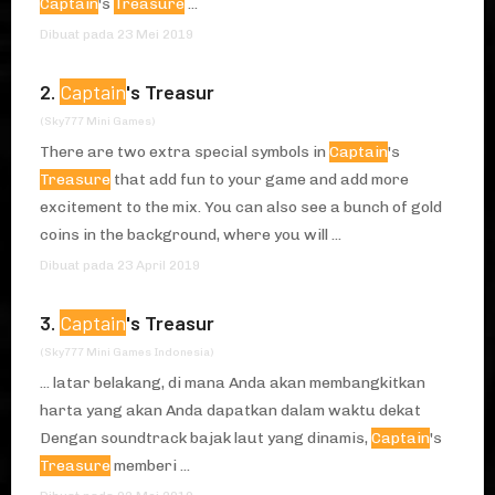
Captain
's
Treasure
...
Dibuat pada 23 Mei 2019
2.
Captain
's Treasur
(Sky777 Mini Games)
There are two extra special symbols in
Captain
's
Treasure
that add fun to your game and add more
excitement to the mix. You can also see a bunch of gold
coins in the background, where you will ...
Dibuat pada 23 April 2019
3.
Captain
's Treasur
(Sky777 Mini Games Indonesia)
... latar belakang, di mana Anda akan membangkitkan
harta yang akan Anda dapatkan dalam waktu dekat
Dengan soundtrack bajak laut yang dinamis,
Captain
's
Treasure
memberi ...