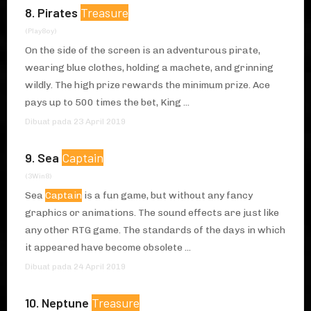
8.
Pirates
Treasure
(Play8oy)
On the side of the screen is an adventurous pirate,
wearing blue clothes, holding a machete, and grinning
wildly. The high prize rewards the minimum prize. Ace
pays up to 500 times the bet, King ...
Dibuat pada 23 April 2019
9.
Sea
Captain
(3Win8)
Sea
Captain
is a fun game, but without any fancy
graphics or animations. The sound effects are just like
any other RTG game. The standards of the days in which
it appeared have become obsolete ...
Dibuat pada 24 April 2019
10.
Neptune
Treasure