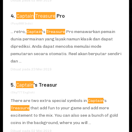
Dibuat pada 02 Mei 2019
4.
Captain
Treasure
Pro
(Pusy888 Indo)
... retro,
Captain
's
Treasure
Pro menawarkan pemain
dunia permainan yang layak namun klasik dan dapat
diprediksi. Anda dapat mencoba memulai mode
pemutaran secara otomatis. Reel akan berputar sendiri
dan ...
Dibuat pada 23 Mei 2019
5.
Captain
's Treasur
(Sky777 English)
There are two extra special symbols in
Captain
's
Treasure
that add fun to your game and add more
excitement to the mix. You can also see a bunch of gold
coins in the background, where you will ...
Dibuat pada 02 Mei 2019