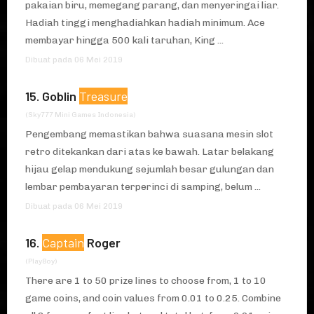
pakaian biru, memegang parang, dan menyeringai liar.
Hadiah tinggi menghadiahkan hadiah minimum. Ace
membayar hingga 500 kali taruhan, King ...
Dibuat pada 06 Mei 2019
15.
Goblin
Treasure
(Sky777 Mini Games Indonesia)
Pengembang memastikan bahwa suasana mesin slot
retro ditekankan dari atas ke bawah. Latar belakang
hijau gelap mendukung sejumlah besar gulungan dan
lembar pembayaran terperinci di samping, belum ...
Dibuat pada 06 Mei 2019
16.
Captain
Roger
(Play8oy)
There are 1 to 50 prize lines to choose from, 1 to 10
game coins, and coin values from 0.01 to 0.25. Combine