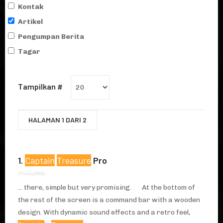
Kontak
Artikel
Pengumpan Berita
Tagar
Tampilkan #
HALAMAN 1 DARI 2
1.
Captain
Treasure
Pro
(Pussy888)
... there, simple but very promising. At the bottom of
the rest of the screen is a command bar with a wooden
design. With dynamic sound effects and a retro feel,