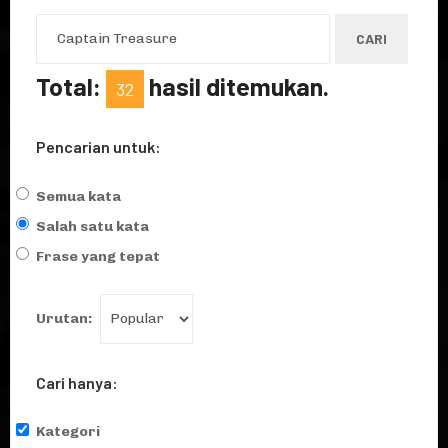
Kata
CARI
kunci
pencarian:
Total:
hasil ditemukan.
32
Pencarian untuk:
Semua kata
Salah satu kata
Frase yang tepat
Urutan:
Cari hanya:
Kategori