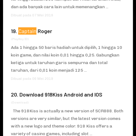
dan ada banyak cara lain untuk memenangkan ...
Dibuat pada 07 Mei 2019
19.
Captain
Roger
(Play8oy ID)
Ada 1 hingga 50 baris hadiah untuk dipilih, 1 hingga 10
koin game, dan nilai koin 0,01 hingga 0,25. Gabungkan
ketiga untuk taruhan garis sempurna dan total
taruhan, dari 0,01 koin menjadi 125 ...
Dibuat pada 06 Mei 2019
20.
Download 918Kiss Android and IOS
(Download)
The 918Kiss is actually a new version of SCR888. Both
versions are very similar, but the latest version comes
with a new logo and theme color. 918 Kiss offers a
variety of casino games, including slot ...