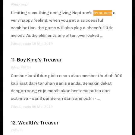
(KingKong)
Limiting something and giving Neptune's
treasure
a
very happy feeling, when you get a successful
combination, the game will also play a cheerful little
melody. Audio elements are often overlooked ...
Dibuat pada 16 Mei 2019
11.
Boy King's Treasur
(Mega888 ID)
Gambar kastil dan piala emas akan memberi hadiah 300
kali lipat dari taruhan garis ganda. Semakin dekat
dengan sang raja masih akan bertemu putra dan
putrinya - sang pangeran dan sang putri - ...
Dibuat pada 06 Mei 2019
12.
Wealth's Treasur
(3Win8)