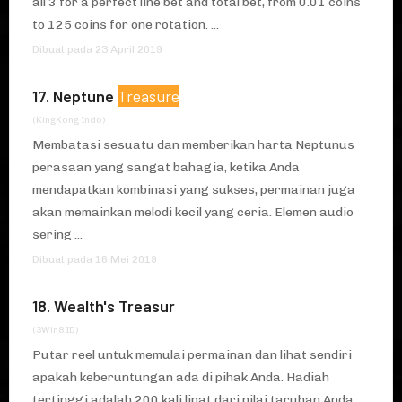
all 3 for a perfect line bet and total bet, from 0.01 coins
to 125 coins for one rotation. ...
Dibuat pada 23 April 2019
17.
Neptune
Treasure
(KingKong Indo)
Membatasi sesuatu dan memberikan harta Neptunus
perasaan yang sangat bahagia, ketika Anda
mendapatkan kombinasi yang sukses, permainan juga
akan memainkan melodi kecil yang ceria. Elemen audio
sering ...
Dibuat pada 16 Mei 2019
18.
Wealth's Treasur
(3Win8 ID)
Putar reel untuk memulai permainan dan lihat sendiri
apakah keberuntungan ada di pihak Anda. Hadiah
tertinggi adalah 200 kali lipat dari nilai taruhan Anda,