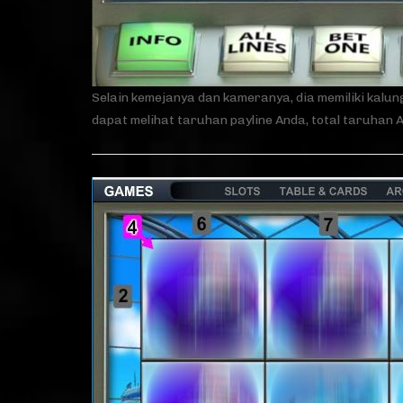
Selain kemejanya dan kameranya, dia memiliki kalun
dapat melihat taruhan payline Anda, total taruhan