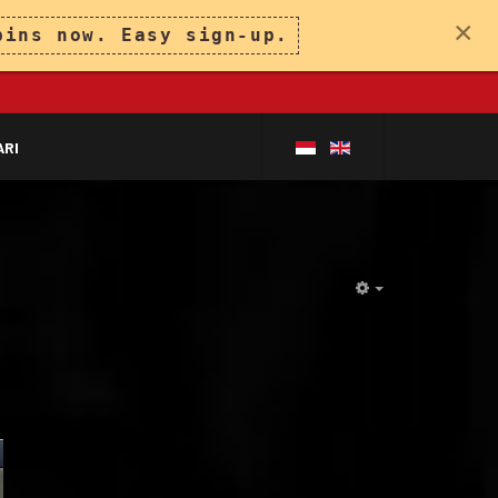
×
pins now. Easy sign-up.
ARI
EMPTY