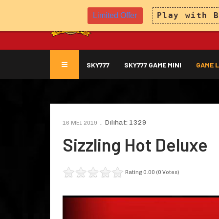
Play with 
Limited Offer
SKY777
SKY777 GAME MINI
GAME 
Dilihat: 1329
16 MEI 2019
Sizzling Hot Deluxe
Rating 0.00 (0 Votes)