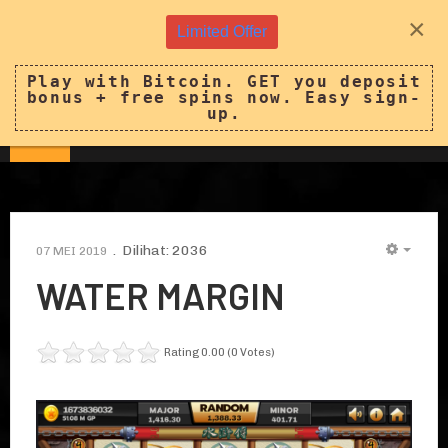
×
Limited Offer
Play with Bitcoin. GET you deposit
bonus + free spins now. Easy sign-
up.
Dilihat: 2036
07 MEI 2019
EMPT
WATER MARGIN
Rating 0.00 (0 Votes)