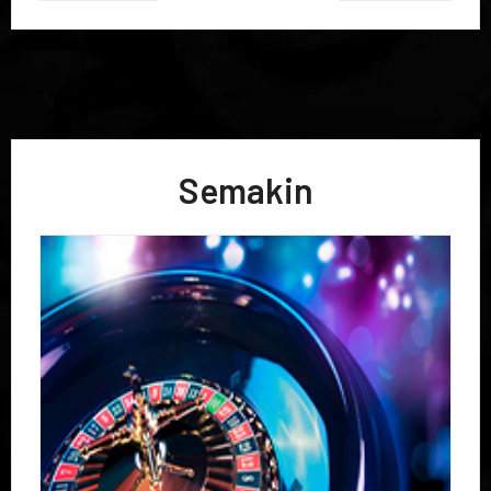
Semakin