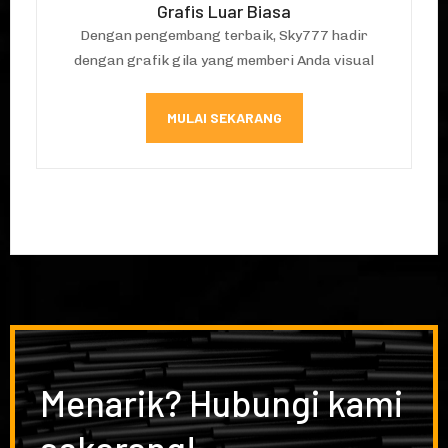
Grafis Luar Biasa
Dengan pengembang terbaik, Sky777 hadir
dengan grafik gila yang memberi Anda visual
MULAI SEKARANG
Menarik? Hubungi kami