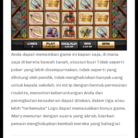
Anda dapat memainkan game ini kapan saja, di mana
saja di kereta bawah tanah, stasiun bus! Tidak seperti
poker yang lebih disempurnakan, tidak seperti yang
dihitung oleh pemilik, tidak menghabiskan banyak uang
untuk kepala sekolah, ini mirip dengan bentuk permainan
roulette, menonton keberuntungan Anda dan
peningkatan kesadaran dapat ditekan, dalam tiga atau
lebih "terkemuka" Logo dapat memasukkan bonus game,
Mary memutar dengan suara yang akrab, biarkan
pemain menghidupkan kembali mereka yang bahagia!