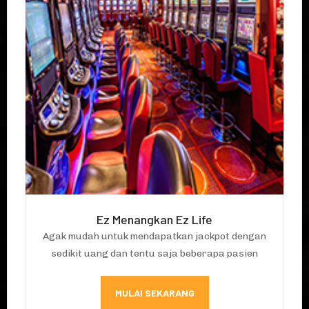
Ez Menangkan Ez Life
Agak mudah untuk mendapatkan jackpot dengan
sedikit uang dan tentu saja beberapa pasien
MULAI SEKARANG