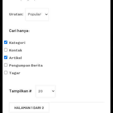
Urutan:
Cari hanya:
Kategori
Kontak
Artikel
Pengumpan Berita
Tagar
Tampilkan #
HALAMAN 1 DARI 2