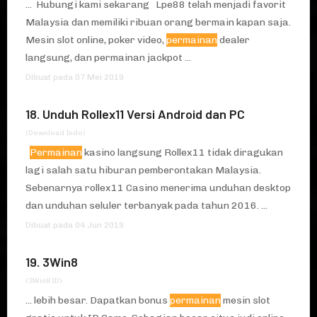
... Hubungi kami sekarang Lpe88 telah menjadi favorit
Malaysia dan memiliki ribuan orang bermain kapan saja.
Mesin slot online, poker video,
permainan
dealer
langsung, dan permainan jackpot ...
Dibuat pada 07 Mei 2019
18.
Unduh Rollex11 Versi Android dan PC
(Download Indo)
Permainan
kasino langsung Rollex11 tidak diragukan
lagi salah satu hiburan pemberontakan Malaysia.
Sebenarnya rollex11 Casino menerima unduhan desktop
dan unduhan seluler terbanyak pada tahun 2016. ...
Dibuat pada 04 Jun 2019
19.
3Win8
(3Win8 ID)
... lebih besar. Dapatkan bonus
permainan
mesin slot