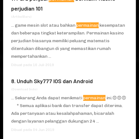
perjudian 101
(ArtikelBaru)
... game mesin slot atau bahkan
permainan
kesempatan
dan beberapa tingkat keterampilan. Permainan kasino
perjudian biasanya memiliki peluang matematis
ditentukan dibangun di yang memastikan rumah
mempertahankan ...
Dibuat pada 16 Juli 2019
8.
Unduh Sky777 IOS dan Android
(Download Indo)
... Sekarang Anda dapat menikmati
permainan
ini.😍😍😍
* Semua aplikasi bank dan transfer dapat diterima.
Ada pertanyaan atau kesalahpahaman, bicaralah
dengan layanan pelanggan dukungan 24 ...
Dibuat pada 04 Jun 2019