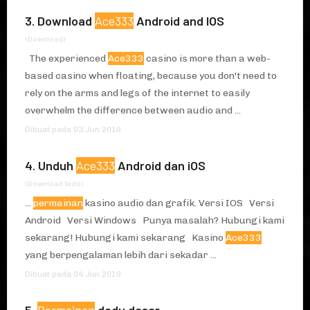
3.
Download
Ace333
Android and IOS
(Download)
The experienced
Ace333
casino is more than a web-
based casino when floating, because you don't need to
rely on the arms and legs of the internet to easily
overwhelm the difference between audio and ...
Dibuat pada 03 Jun 2019
4.
Unduh
Ace333
Android dan iOS
(Download Indo)
...
permainan
kasino audio dan grafik. Versi IOS Versi
Android Versi Windows Punya masalah? Hubungi kami
sekarang! Hubungi kami sekarang Kasino
Ace333
yang berpengalaman lebih dari sekadar ...
Dibuat pada 04 Jun 2019