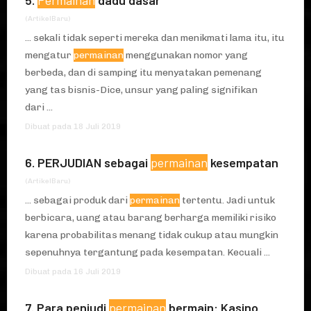
5.
Permainan
dadu dasar
(ArtikelBaru)
... sekali tidak seperti mereka dan menikmati lama itu, itu
mengatur
permainan
menggunakan nomor yang
berbeda, dan di samping itu menyatakan pemenang
yang tas bisnis-Dice, unsur yang paling signifikan
dari ...
Dibuat pada 18 Juli 2019
6.
PERJUDIAN sebagai
permainan
kesempatan
(ArtikelBaru)
... sebagai produk dari
permainan
tertentu. Jadi untuk
berbicara, uang atau barang berharga memiliki risiko
karena probabilitas menang tidak cukup atau mungkin
sepenuhnya tergantung pada kesempatan. Kecuali ...
Dibuat pada 16 Juli 2019
7.
Para penjudi
permainan
bermain: Kasino