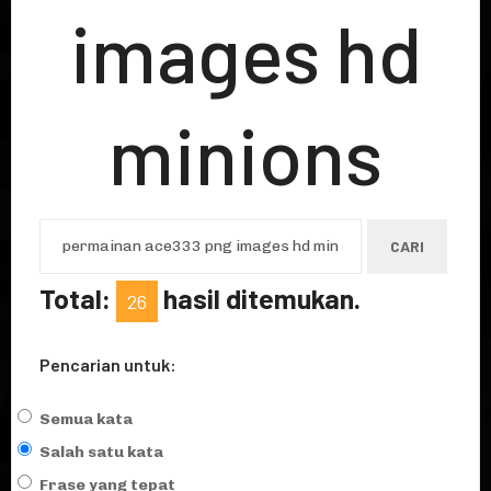
images hd
minions
Kata
CARI
kunci
pencarian:
Total:
hasil ditemukan.
26
Pencarian untuk:
Semua kata
Salah satu kata
Frase yang tepat