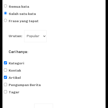
Semua kata
Salah satu kata
Frase yang tepat
Urutan:
Cari hanya:
Kategori
Kontak
Artikel
Pengumpan Berita
Tagar