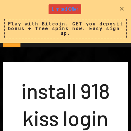
×
Limited Offer
Play with Bitcoin. GET you deposit
bonus + free spins now. Easy sign-
up.
install 918
kiss login