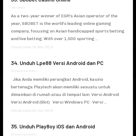
(Sbobet)
As a two-year winner of EGR's Asian operator of the
year, SBOBET is the world's leading online gaming
company, focusing on Asian handicapped sports betting
and live betting. With over 1,500 sporting ...
Dibuat pada 16 Mei 2019
34.
Unduh Lpe88 Versi Android dan PC
(Download Indo)
Jika Anda memiliki perangkat Android, kasino
bertenaga Playtech akan memiliki sesuatu untuk
dimainkan di rumah atau di tempat lain. Versi Android
Versi Android (Slot) Versi Windows PC Versi ...
Dibuat pada 04 Jun 2019
35.
Unduh Play8oy iOS dan Android
(Download Indo)