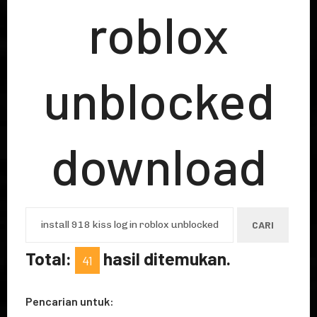
roblox
unblocked
download
Kata
CARI
kunci
pencarian:
Total:
hasil ditemukan.
41
Pencarian untuk: