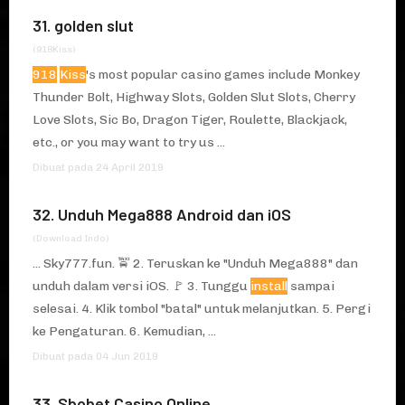
31.
golden slut
(918Kiss)
918
Kiss
's most popular casino games include Monkey
Thunder Bolt, Highway Slots, Golden Slut Slots, Cherry
Love Slots, Sic Bo, Dragon Tiger, Roulette, Blackjack,
etc., or you may want to try us ...
Dibuat pada 24 April 2019
32.
Unduh Mega888 Android dan iOS
(Download Indo)
... Sky777.fun. 🚖 2. Teruskan ke "Unduh Mega888" dan
unduh dalam versi iOS. 🚩 3. Tunggu
install
sampai
selesai. 4. Klik tombol "batal" untuk melanjutkan. 5. Pergi
ke Pengaturan. 6. Kemudian, ...
Dibuat pada 04 Jun 2019
33.
Sbobet Casino Online