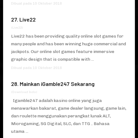
Dibuat pada 10 Oktober 2018
27.
Live22
(Live22)
Live22 has been providing quality online slot games for
many people and has been winning huge commercial and
jackpots. Our online slot games feature immersive
graphic design that is compatible with ...
Dibuat pada 10 Oktober 2018
28.
Mainkan iGamble247 Sekarang
(Download Indo)
Igamble247 adalah kasino online yang juga
menawarkan bakarat, game dealer langsung, game lain,
dan roulette menggunakan perangkat lunak ALT,
Microgaming, SG Digital, SLC, dan TTG .. Bahasa
utama ...