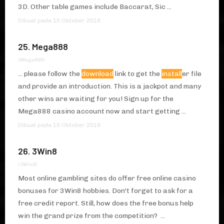
3D. Other table games include Baccarat, Sic ...
Dibuat pada 10 Oktober 2018
25.
Mega888
(Mega888)
... please follow the
download
link to get the
install
er file
and provide an introduction. This is a jackpot and many
other wins are waiting for you! Sign up for the
Mega888 casino account now and start getting ...
Dibuat pada 10 Oktober 2018
26.
3Win8
(3Win8)
Most online gambling sites do offer free online casino
bonuses for 3Win8 hobbies. Don't forget to ask for a
free credit report. Still, how does the free bonus help
win the grand prize from the competition? ...