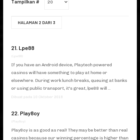
Tampilkan #
HALAMAN 2 DARI 3
21.
Lpe88
(Lpe88)
If you have an Android device, Playtech powered
casinos will have something to play at home or
elsewhere. During work lunch breaks, queuing at banks
or using public transport, it's great, lpe88 will ...
Dibuat pada 10 Oktober 2018
22.
Play8oy
(Play8oy)
Play8oy is as good as real! They may be better than real
casinos because our winning percentage is higher than