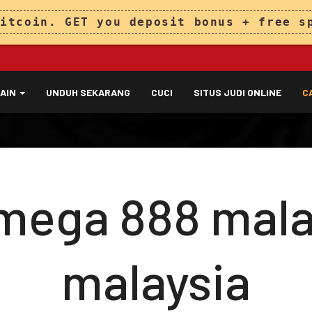
Bitcoin. GET you deposit bonus + free s
LAIN
UNDUH SEKARANG
CUCI
SITUS JUDI ONLINE
C
mega 888 mala
malaysia