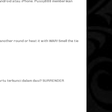
di Android atau iPhone. Pussy888 memberikan
another round or heat it with WAR! Smell the tie
kartu terkunci dalam dasi? SURRENDER