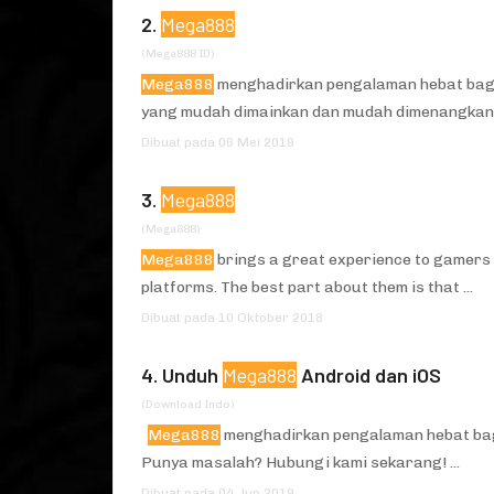
2.
Mega
888
(Mega888 ID)
Mega
888
menghadirkan pengalaman hebat bagi 
yang mudah dimainkan dan mudah dimenangkan. 
Dibuat pada 06 Mei 2019
3.
Mega
888
(Mega888)
Mega
888
brings a great experience to gamers 
platforms. The best part about them is that ...
Dibuat pada 10 Oktober 2018
4.
Unduh
Mega
888
Android dan iOS
(Download Indo)
Mega
888
menghadirkan pengalaman hebat bagi
Punya masalah? Hubungi kami sekarang! ...
Dibuat pada 04 Jun 2019