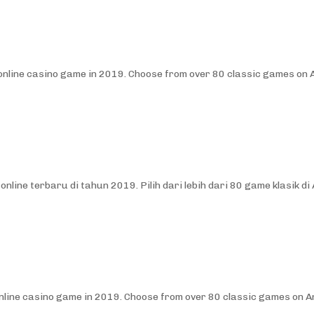
t online casino game in 2019. Choose from over 80 classic games on
nline terbaru di tahun 2019. Pilih dari lebih dari 80 game klasik
 online casino game in 2019. Choose from over 80 classic games on A