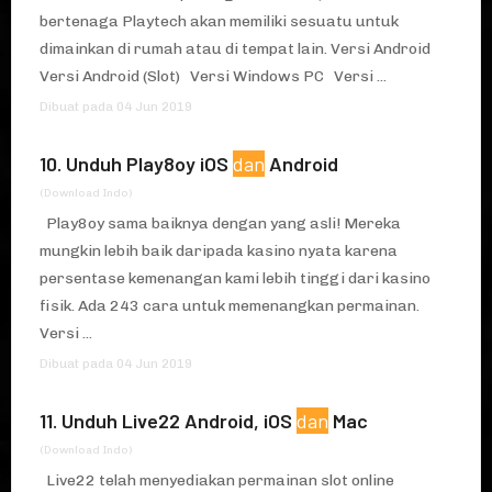
bertenaga Playtech akan memiliki sesuatu untuk
dimainkan di rumah atau di tempat lain. Versi Android
Versi Android (Slot) Versi Windows PC Versi ...
Dibuat pada 04 Jun 2019
10.
Unduh Play8oy iOS
dan
Android
(Download Indo)
Play8oy sama baiknya dengan yang asli! Mereka
mungkin lebih baik daripada kasino nyata karena
persentase kemenangan kami lebih tinggi dari kasino
fisik. Ada 243 cara untuk memenangkan permainan.
Versi ...
Dibuat pada 04 Jun 2019
11.
Unduh Live22 Android, iOS
dan
Mac
(Download Indo)
Live22 telah menyediakan permainan slot online