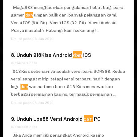
Mega888 menghadirkan pengalaman hebat bagi para
gamer
dan
umpan balik dari banyak pelanggan kami.
Versi IOS (64-Bit) Versi IOS (32-Bit) Versi Android
Punya masalah? Hubungi kami sekarang! ...
Dibuat pada 04 Jun 2019
8.
Unduh 918Kiss Android
dan
iOS
(Download Indo)
918Kiss sebenarnya adalah versi baru SCR888. Kedua
versi sangat mirip, tetapi versi terbaru hadir dengan
logo
dan
warna tema baru. 918 Kiss menawarkan
berbagai permainan kasino, termasuk permainan ...
Dibuat pada 04 Jun 2019
9.
Unduh Lpe88 Versi Android
dan
PC
(Download Indo)
Jika Anda memiliki perangkat Android, kasino