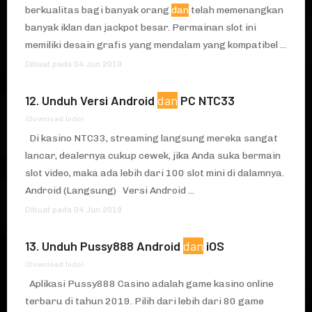
berkualitas bagi banyak orang
dan
telah memenangkan
banyak iklan dan jackpot besar. Permainan slot ini
memiliki desain grafis yang mendalam yang kompatibel ...
Dibuat pada 04 Jun 2019
12.
Unduh Versi Android
dan
PC NTC33
(Download Indo)
Di kasino NTC33, streaming langsung mereka sangat
lancar, dealernya cukup cewek, jika Anda suka bermain
slot video, maka ada lebih dari 100 slot mini di dalamnya.
Android (Langsung) Versi Android ...
Dibuat pada 04 Jun 2019
13.
Unduh Pussy888 Android
dan
iOS
(Download Indo)
Aplikasi Pussy888 Casino adalah game kasino online
terbaru di tahun 2019. Pilih dari lebih dari 80 game