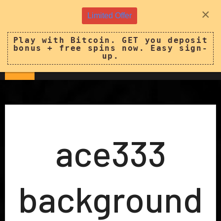
×
Limited Offer
Play with Bitcoin. GET you deposit
bonus + free spins now. Easy sign-
up.
ace333
background