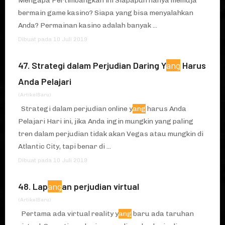
Mengapa Pertimbangkan ini Siapapun hanya memuja
bermain game kasino? Siapa yang bisa menyalahkan
Anda? Permainan kasino adalah banyak ...
Dibuat pada 10 Juli 2019
47.
Strategi dalam Perjudian Daring Y
ang
Harus
Anda Pelajari
(ArtikelBaru)
Strategi dalam perjudian online y
ang
harus Anda
Pelajari Hari ini, jika Anda ingin mungkin yang paling
tren dalam perjudian tidak akan Vegas atau mungkin di
Atlantic City, tapi benar di ...
Dibuat pada 10 Juli 2019
48.
Lap
ang
an perjudian virtual
(ArtikelBaru)
Pertama ada virtual reality y
ang
baru ada taruhan