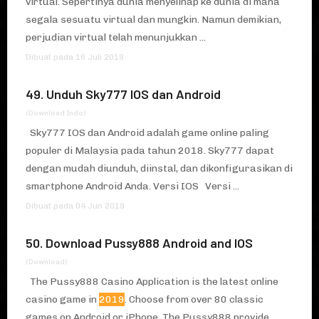
virtual. Sepertinya dunia menyelinap ke dunia di mana
segala sesuatu virtual dan mungkin. Namun demikian,
perjudian virtual telah menunjukkan ...
Dibuat pada 16 Juli 2019
49.
Unduh Sky777 IOS dan Android
(Download Indo)
Sky777 IOS dan Android adalah game online paling
populer di Malaysia pada tahun 2018. Sky777 dapat
dengan mudah diunduh, diinstal, dan dikonfigurasikan di
smartphone Android Anda. Versi IOS Versi ...
Dibuat pada 04 Jun 2019
50.
Download Pussy888 Android and IOS
(Download)
The Pussy888 Casino Application is the latest online
casino game in
2019
. Choose from over 80 classic
games on Android or iPhone. The Pussy888 provide