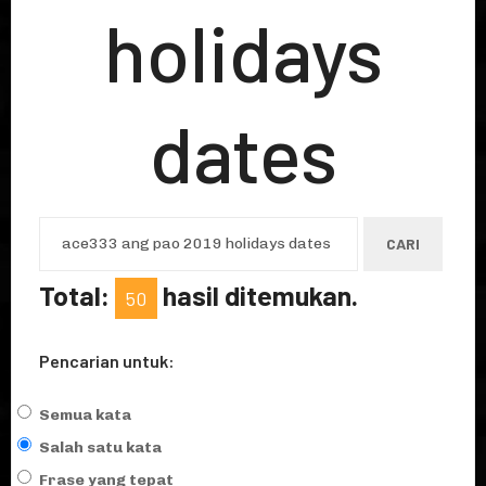
holidays
dates
Kata
CARI
kunci
pencarian:
Total:
hasil ditemukan.
50
Pencarian untuk:
Semua kata
Salah satu kata
Frase yang tepat