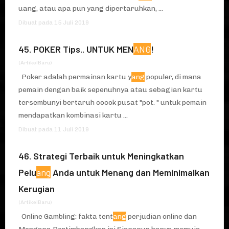
uang, atau apa pun yang dipertaruhkan, ...
Dibuat pada 15 Juli 2019
45.
POKER Tips.. UNTUK MEN
ANG
!
(ArtikelBaru)
Poker adalah permainan kartu y
ang
populer, di mana
pemain dengan baik sepenuhnya atau sebagian kartu
tersembunyi bertaruh cocok pusat "pot. " untuk pemain
mendapatkan kombinasi kartu ...
Dibuat pada 11 Juli 2019
46.
Strategi Terbaik untuk Meningkatkan
Pelu
ang
Anda untuk Menang dan Meminimalkan
Kerugian
(ArtikelBaru)
Online Gambling: fakta tent
ang
perjudian online dan