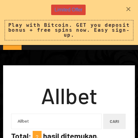
×
Limited Offer
Play with Bitcoin. GET you deposit
bonus + free spins now. Easy sign-
up.
Allbet
Kata
CARI
kunci
pencarian:
Total:
hasil ditemukan.
2