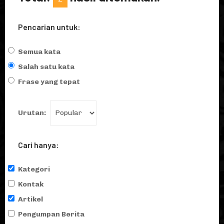
Pencarian untuk:
Semua kata
Salah satu kata
Frase yang tepat
Urutan:
Cari hanya:
Kategori
Kontak
Artikel
Pengumpan Berita