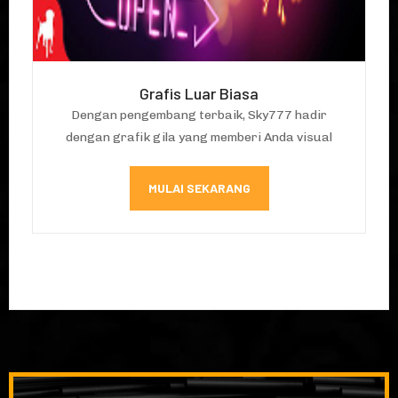
Grafis Luar Biasa
Dengan pengembang terbaik, Sky777 hadir
dengan grafik gila yang memberi Anda visual
MULAI SEKARANG