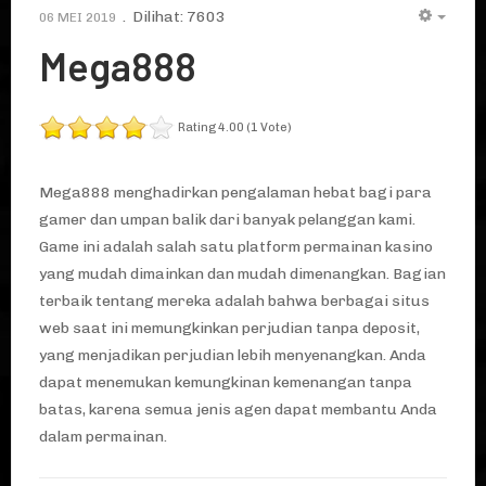
Dilihat: 7603
06 MEI 2019
EMPT
Mega888
Rating 4.00 (1 Vote)
Mega888 menghadirkan pengalaman hebat bagi para
gamer dan umpan balik dari banyak pelanggan kami.
Game ini adalah salah satu platform permainan kasino
yang mudah dimainkan dan mudah dimenangkan. Bagian
terbaik tentang mereka adalah bahwa berbagai situs
web saat ini memungkinkan perjudian tanpa deposit,
yang menjadikan perjudian lebih menyenangkan. Anda
dapat menemukan kemungkinan kemenangan tanpa
batas, karena semua jenis agen dapat membantu Anda
dalam permainan.