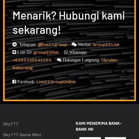
Menarik? Hubungi kami
sekarang!
@live22group
Group22Live
Telegram:
Wechat:
group22live
Line ID:
Whatsapp:
+6282350042265
Obrolan
Dukungan Langsung:
Sekarang
Live22GroupOnline
Facebook:
KAMI MENERIMA BANK-
Sky777
BANK INI
Sky777 Game Mini